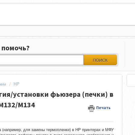
 помочь?
ПОИСК
лем
HP
тия/установки фьюзера (печки) в
/M132/M134
Печать
а (например, для замены термопленки) в HP принтерах и МФУ
блюдаете дефекты печати в виде смазанного изображения и