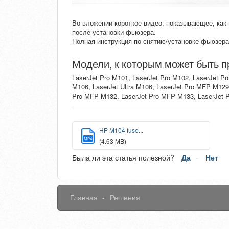
Во вложении короткое видео, показывающее, как
после установки фьюзера.
Полная инструкция по снятию/установке фьюзер
Модели, к которым может быть п
LaserJet Pro M101, LaserJet Pro M102, LaserJet Pr
M106, LaserJet Ultra M106, LaserJet Pro MFP M129
Pro MFP M132, LaserJet Pro MFP M133, LaserJet P
HP M104 fuse...
MP4
(4.63 MB)
Была ли эта статья полезной?
Да
Нет
Главная
Решения