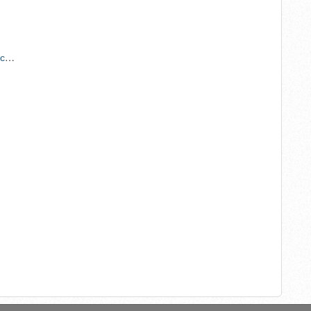
Серьезная ошибка, совершаемая при восстановлении драм-юнитов DR-512, DR-313, DR-316, DR-214K, IU-214