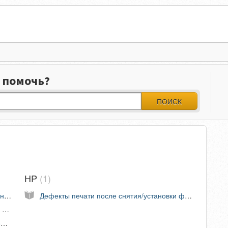
 помочь?
ПОИСК
HP
1
Типовые проблемы, которые могут возникнуть после замены барабана в драм-юнитах Kyocera DK-150/170
Дефекты печати после снятия/установки фьюзера (печки) в HP LaserJet Pro M104/M106/M132/M134
Ошибки 7401, 7402, 7403, 7404 в цветных машинах Kyocera
Типовые причины повреждения термопленок в печках Kyocera FK-1150