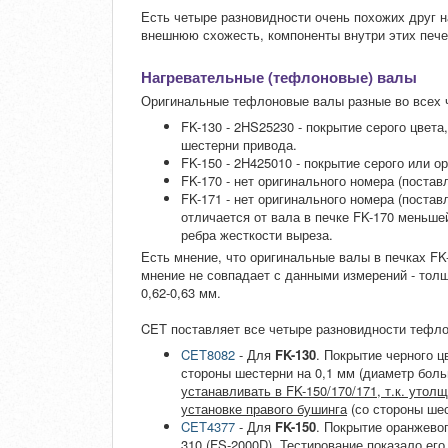
Есть четыре разновидности очень похожих друг на
внешнюю схожесть, компоненты внутри этих пече
Нагревательные (тефлоновые) валы
Оригинальные тефлоновые валы разные во всех ч
FK-130 - 2HS25230 - покрытие серого цвета
шестерни привода.
FK-150 - 2H425010 - покрытие серого или о
FK-170 - нет оригинального номера (поставл
FK-171 - нет оригинального номера (поставл
отличается от вала в печке FK-170 меньш
ребра жесткости выреза.
Есть мнение, что оригинальные валы в печках FK
мнение не совпадает с данными измерений - толщ
0,62-0,63 мм.
CET поставляет все четыре разновидности тефл
CET8082
- Для
FK-130
. Покрытие черного 
стороны шестерни на 0,1 мм (диаметр боль
устанавливать в FK-150/170/171, т.к. уто
установке правого бушинга
(со стороны шес
CET4377
- Для
FK-150
. Покрытие оранжево
310 (FS-2000D). Тестирование показало ег