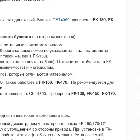
печках одинаковый. Бушинг
CET4389
проверен в
FK-130, FK-
равого бушинга
(со стороны шестерни):
 в остальных печках материалом.
70 оригинальный номер не указывается, т.к. поставляется
 такой же, как в FK-150).
ляется только печка в сборе). Отличается от бушинга в FK-
заменяемость) и материалом.
гов, которые отличаются материалом:
30
. Также работает в
FK-150, FK-170
. Не рекомендуется для
и.
по отношению к CET4390. Проверен в
FK-130, FK-150, FK-170,
видности шестерен тефлонового вала:
чный диаметр, чем у шестерен в печках FK-150/170/171
ал с утолщением со стороны привода. При установке в FK-
 работе этот люфт обычно не мешает. Установке этой