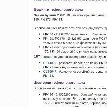
Бушинги тефлонового вала
Левый бушинг
2BR20180 во всех оригинальных 
150, FK-170, FK-171
.
В оригинальных печках есть три разновидности
п
FK-130 - 2HS25280 отличается от бушингов
FK-150, FK-170 - 2H425150 (для печки FK-1
только печка в сборе, но фактически бушинг
FK-171 - нет оригинального номера (постав
170, FK-150 высотой (не влияет на взаимо
CET поставляет две разновидности правых бушин
CET4390
- разрабатывался для печек
FK-1
FK-171 из-за недостаточной износостойкост
CET6547
- более износостойкий материал 
FK-171.
Шестерни тефлонового вала
В оригинальных печках есть три основные разно
FK-130
- 2HS25260 имеет больший установо
поскольку в печках FK-130 используется в
150/170 имеет заметный люфт, нормальной