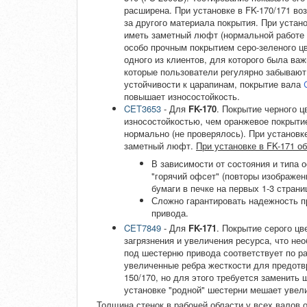
расширена. При установке в FK-170/171 во
за другого материала покрытия. При устан
иметь заметный люфт (нормальной работе 
особо прочным покрытием серо-зеленого ц
одного из клиентов, для которого была важ
которые пользователи регулярно забывают
устойчивости к царапинам, покрытие вала
повышает износостойкость.
CET3653
- Для
FK-170
. Покрытие черного ц
износостойкостью, чем оранжевое покрытие
нормально (не проверялось). При установк
заметный люфт.
При установке в FK-171 о
В зависимости от состояния и типа 
"горячий офсет" (повторы изображен
бумаги в печке на первых 1-3 страни
Сложно гарантировать надежность п
привода.
CET7849
- Для
FK-171
. Покрытие серого ц
загрязнения и увеличения ресурса, что н
под шестерню привода соответствует по ра
увеличенные ребра жесткости для предотв
150/170, но для этого требуется заменить
установке "родной" шестерни мешает увел
Толщина стенок в рабочей области у всех валов о