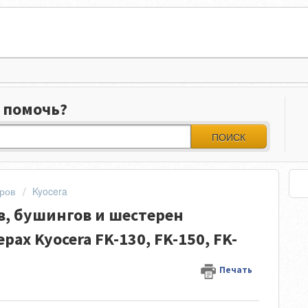
 помочь?
ПОИСК
ров
Kyocera
, бушингов и шестерен
ах Kyocera FK-130, FK-150, FK-
Печать