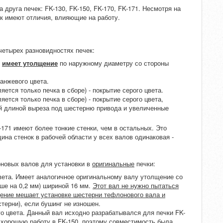
 друга печек: FK-130, FK-150, FK-170, FK-171. Несмотря на
к имеют отличия, влияющие на работу.
етырех разновидностях печек:
,
имеет утолщение
по наружному диаметру со стороны
ранжевого цвета.
яется только печка в сборе) - покрытие серого цвета.
яется только печка в сборе) - покрытие серого цвета,
ей длиной выреза под шестерню привода и увеличенные
-171 имеют более тонкие стенки, чем в остальных. Это
ина стенок в рабочей области у всех валов одинаковая -
оновых валов для установки в
оригинальные
печки:
цвета. Имеет аналогичное оригинальному валу утолщение со
ше на 0,2 мм) шириной 16 мм.
Этот вал не нужно пытаться
лщение мешает установке шестерни тефлонового вала и
терни), если бушинг не изношен.
го цвета. Данный вал исходно разрабатывался для печки FK-
о хорошую работу в FK-150, поэтому совместимость была