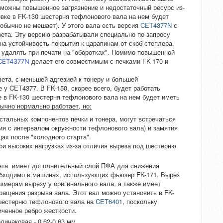
зможны повышенное загрязнение и недостаточный ресурс из-
овке в FK-130 шестерня тефлонового вала на нем будет
обычно не мешает). У этого вала есть версия
CET4377N
с
вета. Эту версию разрабатывали специально по запросу
на устойчивость покрытия к царапинам от скоб степлера,
 удалять при печати на "оборотках". Помимо повышенной
делает его совместимым с печками FK-170 и
CET4377N
вета, с меньшей адгезией к тонеру и большей
 у CET4377. В FK-150, скорее всего, будет работать
е в FK-130 шестерня тефлонового вала на нем будет иметь
бычно нормально работает, но:
остальных компонентов печки и тонера, могут встречаться
ия с интервалом окружности тефлонового вала) и замятия
цах после "холодного старта".
ри высоких нагрузках из-за отличия выреза под шестерню
вета имеет дополнительный слой ПФА для снижения
еобходимо в машинах, использующих фьюзер FK-171. Вырез
змерам вырезу у оригинального вала, а также имеет
ращения разрыва вала. Этот вал можно установить в FK-
 шестерню тефлонового вала на
CET6401
, поскольку
иченное ребро жесткости.
динаковая - 0,62-0,63 мм.