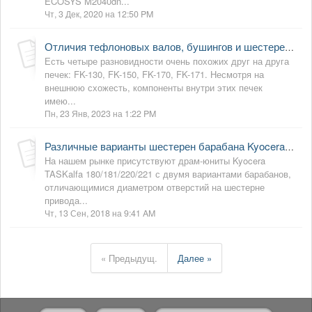
ECOSYS M2040dn...
Чт, 3 Дек, 2020 на 12:50 PM
Отличия тефлоновых валов, бушингов и шестерен тефлонового вала во фьюзерах Kyocera FK-130, FK-150, FK-170, FK-171
Есть четыре разновидности очень похожих друг на друга
печек: FK-130, FK-150, FK-170, FK-171. Несмотря на
внешнюю схожесть, компоненты внутри этих печек
имею...
Пн, 23 Янв, 2023 на 1:22 PM
Различные варианты шестерен барабана Kyocera TASKalfa 180/181/220/221
На нашем рынке присутствуют драм-юниты Kyocera
TASKalfa 180/181/220/221 с двумя вариантами барабанов,
отличающимися диаметром отверстий на шестерне
привода...
Чт, 13 Сен, 2018 на 9:41 AM
« Предыдущ.
Далее »