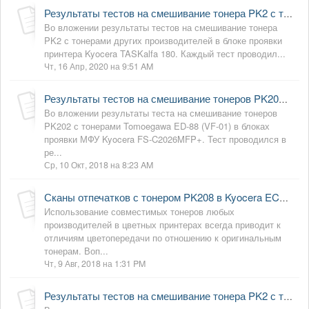
Результаты тестов на смешивание тонера PK2 с тонерами других производителей в Kyocera TASKalfa 180
Во вложении результаты тестов на смешивание тонера
PK2 с тонерами других производителей в блоке проявки
принтера Kyocera TASKalfa 180. Каждый тест проводил...
Чт, 16 Апр, 2020 на 9:51 AM
Результаты тестов на смешивание тонеров PK202 с тонерами Tomoegawa ED-88 (VF-01) в Kyocera FS-C2026MFP+
Во вложении результаты теста на смешивание тонеров
PK202 с тонерами Tomoegawa ED-88 (VF-01) в блоках
проявки МФУ Kyocera FS-C2026MFP+. Тест проводился в
ре...
Ср, 10 Окт, 2018 на 8:23 AM
Сканы отпечатков с тонером PK208 в Kyocera ECOSYS P5021cdw в сравнении с оригинальным тонером
Использование совместимых тонеров любых
производителей в цветных принтерах всегда приводит к
отличиям цветопередачи по отношению к оригинальным
тонерам. Воп...
Чт, 9 Авг, 2018 на 1:31 PM
Результаты тестов на смешивание тонера PK2 с тонерами других производителей в Kyocera FS-4020dn