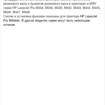
резинового вала и бушингов резинового вала в принтерах и МФУ
серии HP LaserJet Pro M304, M305, M329, M402, M403, M404, M405,
M426, M427, M428.
Снятие и установка фьюзера показаны для принтера
HP LaserJet
Pro M404dn. В других моделях серии могут быть небольшие
отличия.