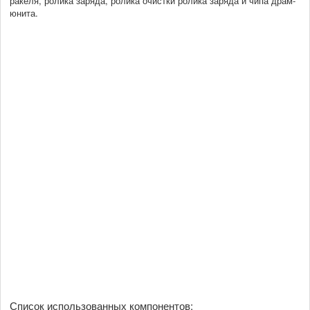
ракеля, ролика заряда, ролика очистки ролика заряда и чипа драм-
юнита.
Список использованных компонентов: