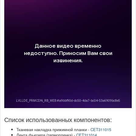
Список использованных компонентов:
Тканевая накладка прижимной планки -
CET311015
Лента фьюзера (термопленка) -
CET311014