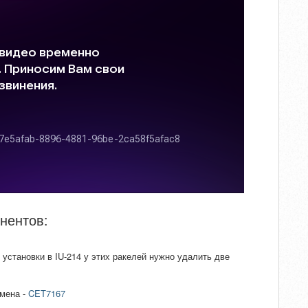
нентов:
я установки в IU-214 у этих ракелей нужно удалить две
амена -
CET7167