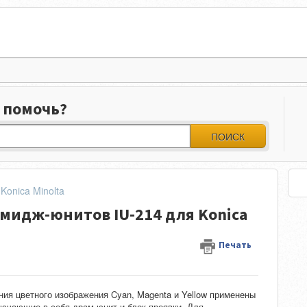
 помочь?
ПОИСК
Konica Minolta
мидж-юнитов IU-214 для Konica
Печать
я цветного изображения Cyan, Magenta и Yellow применены
лючающие в себя драм-юнит и блок проявки. Для