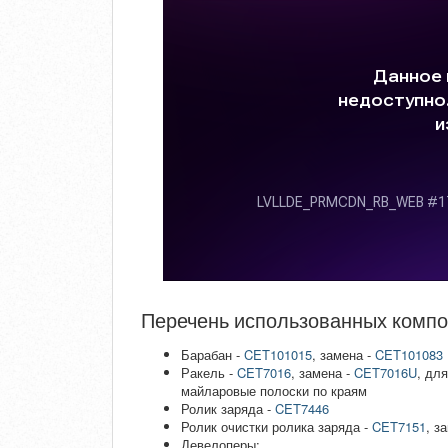
Перечень использованных компо
Барабан -
CET101015
, замена -
CET101083
Ракель -
CET7016
, замена -
CET7016U
, дл
майларовые полоски по краям
Ролик заряда -
CET7446
Ролик очистки ролика заряда -
CET7151
, з
Девелоперы: