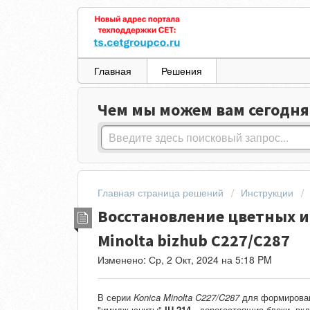
Главная
Решения
Чем мы можем вам сегодня
Главная страница решений
Инструкции
Восстановление цветных и
Minolta bizhub C227/C287
Изменено: Ср, 2 Окт, 2024 на 5:18 PM
В серии
Konica Minolta C227/C287
для формировани
"имидж-юниты"
IU-214
- дорогостоящие блоки, вк