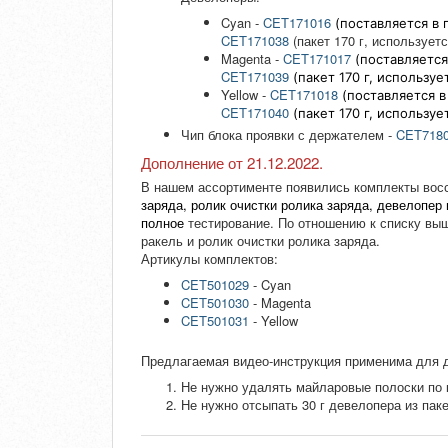
Cyan -
CET171016
(поставляется в п
CET171038
(пакет 170 г, использует
Magenta -
CET171017
(поставляется 
CET171039
(пакет 170 г,
используе
Yellow -
CET171018
(поставляется в
CET171040
(пакет 170 г,
используе
Чип блока проявки с держателем -
CET718
Дополнение от 21.12.2022.
В нашем ассортименте появились комплекты вос
заряда, ролик очистки ролика заряда, девелопер
полное
тестирование. По отношению к списку выш
ракель и ролик очистки ролика заряда.
Артикулы комплектов:
CET501029
- Cyan
CET501030
- Magenta
CET501031
- Yellow
Предлагаемая видео-инструкция применима для 
Не нужно удалять майларовые полоски по к
Не нужно отсыпать 30 г девелопера из паке